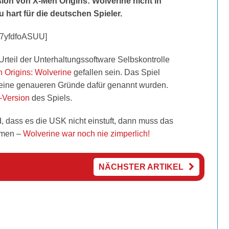
ion von X-Men Origins: Wolverine nicht in
 hart für die deutschen Spieler.
Z7yfdfoASUU]
Urteil der Unterhaltungssoftware Selbskontrolle
 Origins: Wolverine
gefallen sein. Das Spiel
keine genaueren Gründe dafür genannt wurden.
-Version
des Spiels.
d, dass es die USK nicht einstuft, dann muss das
mmen –
Wolverine war noch nie zimperlich!
NÄCHSTER ARTIKEL