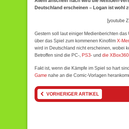
A
llem anschein nach wird die NextGen-Vers
Deutschland erscheinen – Logan ist wohl zu
[youtube 
Gestern soll laut einiger Medienberichten das 
über das Spiel zum kommenen Kinofilm
X-Men
wird in Deutschland nicht erscheinen, wobei 
Betroffen sind die PC-,
PS3
- und
die XBox360
Fakt ist, wenn die Kämpfe im Spiel so hart sin
Game
nahe an die Comic-Vorlagen heranko
VORHERIGER ARTIKEL