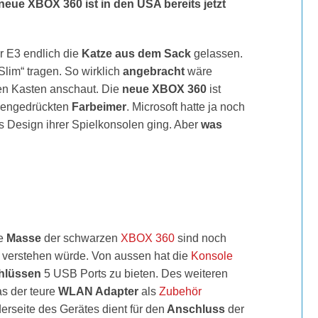
neue XBOX 360 ist in den USA bereits jetzt
r E3 endlich die
Katze aus dem Sack
gelassen.
Slim“ tragen. So wirklich
angebracht
wäre
en Kasten anschaut. Die
neue XBOX 360
ist
mengedrückten
Farbeimer
. Microsoft hatte ja noch
 Design ihrer Spielkonsolen ging. Aber
was
ie
Masse
der schwarzen
XBOX 360
sind noch
k
verstehen würde. Von aussen
hat die
Konsole
hlüssen
5 USB Ports zu bieten. Des weiteren
as der teure
WLAN Adapter
als
Zubehör
erseite des Gerätes dient für den
Anschluss
der