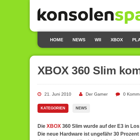
HOME
NEWS
WII
XBOX
PL
XBOX 360 Slim kom
21. Juni 2010
Der Gamer
0 Komm
KATEGORIEN
NEWS
Die
XBOX
360 Slim wurde auf der E3 in Los 
Die neue Hardware ist ungefähr 30 Prozent k