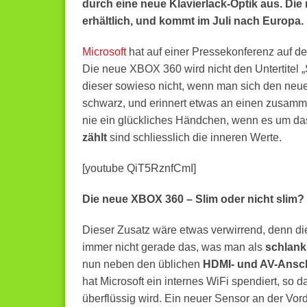
durch eine neue Klavierlack-Optik aus. Die 
erhältlich, und kommt im Juli nach Europa.
Microsoft
hat auf einer Pressekonferenz auf de
Die neue XBOX 360 wird nicht den Untertitel „
dieser sowieso nicht, wenn man sich den neu
schwarz, und erinnert etwas an einen zusam
nie ein glückliches Händchen, wenn es um das
zählt
sind schliesslich die inneren Werte.
[youtube QiT5RznfCmI]
Die neue XBOX 360 – Slim oder nicht slim?
Dieser Zusatz wäre etwas verwirrend, denn d
immer nicht gerade das, was man als
schlan
nun neben den üblichen
HDMI- und AV-Ansc
hat Microsoft ein internes WiFi spendiert, so d
überflüssig wird. Ein neuer Sensor an der Vord