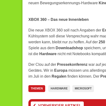
neuen Bewegungserkennungs-Hardware
Kine
XBOX 360 – Das neue Innenleben
Die neue XBOX 360 soll nach Angaben der
En
Kühlsystem soll diese Versprechung wahr ma
werden kann, bleibt nur zu hoffen. Auf der
250
Spiele aus dem
Downloadshop
speichern, un
ist die
Hardware
nicht mit Notebooks kompatib
Der Clou auf der
Pressekonferenz
war auf je
Gerätes. Wir in
Europa
müssen uns allerdings
im Juli in den
Regalen
finden können. Der
Pr
THEMEN
HARDWARE
MICROSOFT
VORHERIGER ARTIKEL