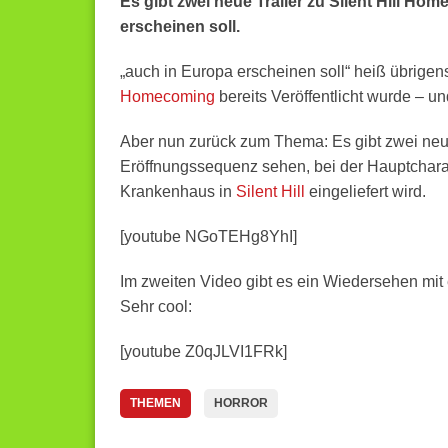
Es gibt zwei neue Trailer zu Silent Hill H
erscheinen soll.
„auch in Europa erscheinen soll“ heiß übrigen
Homecoming
bereits Veröffentlicht wurde – u
Aber nun zurück zum Thema: Es gibt zwei neu
Eröffnungssequenz sehen, bei der Hauptchara
Krankenhaus in
Silent Hill
eingeliefert wird.
[youtube NGoTEHg8YhI]
Im zweiten Video gibt es ein Wiedersehen mi
Sehr cool:
[youtube Z0qJLVI1FRk]
THEMEN
HORROR