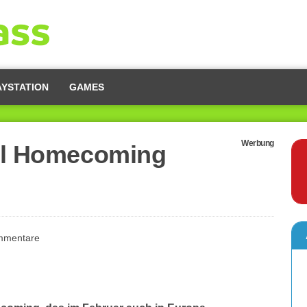
AYSTATION
GAMES
Werbung
ill Homecoming
mmentare