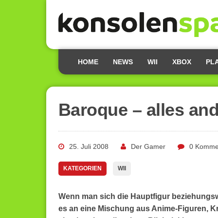
HOME
NEWS
WII
XBOX
PL
Baroque – alles and
25. Juli 2008
Der Gamer
0 Komme
KATEGORIEN
WII
Wenn man sich die Hauptfigur beziehungswe
es an eine Mischung aus Anime-Figuren, Kr