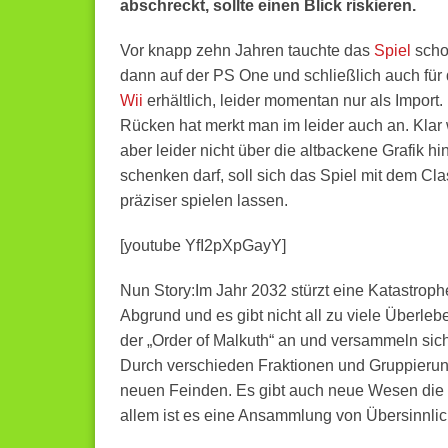
abschreckt, sollte einen Blick riskieren.
Vor knapp zehn Jahren tauchte das
Spiel
schon
dann auf der PS One und schließlich auch für
Wii
erhältlich, leider momentan nur als Import
Rücken hat merkt man im leider auch an. Klar 
aber leider nicht über die altbackene Grafik 
schenken darf, soll sich das Spiel mit dem Cl
präziser spielen lassen.
[youtube YfI2pXpGayY]
Nun Story:
Im Jahr 2032 stürzt eine Katastrophe
Abgrund und es gibt nicht all zu viele Überl
der „Order of Malkuth“ an und versammeln sic
Durch verschieden Fraktionen und Gruppieru
neuen Feinden. Es gibt auch neue Wesen die 
allem ist es eine Ansammlung von Übersinnli