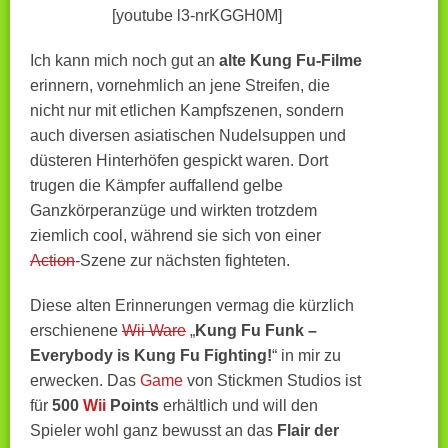
[youtube l3-nrKGGH0M]
Ich kann mich noch gut an
alte Kung Fu-Filme
erinnern, vornehmlich an jene Streifen, die
nicht nur mit etlichen Kampfszenen, sondern
auch diversen asiatischen Nudelsuppen und
düsteren Hinterhöfen gespickt waren. Dort
trugen die Kämpfer auffallend gelbe
Ganzkörperanzüge und wirkten trotzdem
ziemlich cool, während sie sich von einer
Action
-Szene zur nächsten fighteten.
Diese alten Erinnerungen vermag die kürzlich
erschienene
Wii Ware
„
Kung Fu Funk –
Everybody is Kung Fu Fighting!
“ in mir zu
erwecken. Das
Game
von Stickmen Studios ist
für
500
Wii
Points
erhältlich und will den
Spieler wohl ganz bewusst an das
Flair der