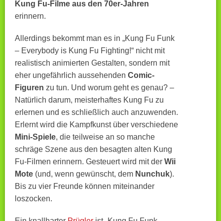
Kung Fu-Filme aus den 70er-Jahren
erinnern.
Allerdings bekommt man es in „Kung Fu Funk
– Everybody is Kung Fu Fighting!“ nicht mit
realistisch animierten Gestalten, sondern mit
eher ungefährlich aussehenden
Comic-
Figuren
zu tun. Und worum geht es genau? –
Natürlich darum, meisterhaftes Kung Fu zu
erlernen und es schließlich auch anzuwenden.
Erlernt wird die Kampfkunst über verschiedene
Mini-Spiele
, die teilweise an so manche
schräge Szene aus den besagten alten Kung
Fu-Filmen erinnern. Gesteuert wird mit der
Wii
Mote
(und, wenn gewünscht, dem
Nunchuk
).
Bis zu vier Freunde können miteinander
loszocken.
Ein knallharter
Prügler
ist „Kung Fu Funk –