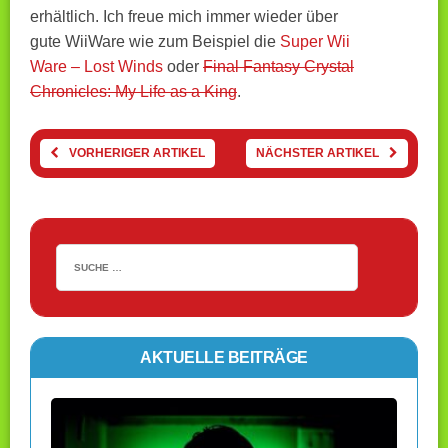
erhältlich. Ich freue mich immer wieder über
gute WiiWare wie zum Beispiel die
Super Wii
Ware – Lost Winds
oder
Final Fantasy Crystal
Chronicles: My Life as a King
.
VORHERIGER ARTIKEL
NÄCHSTER ARTIKEL
AKTUELLE BEITRÄGE