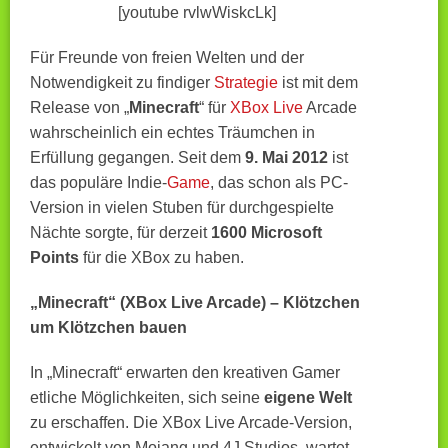
[youtube rvlwWiskcLk]
Für Freunde von freien Welten und der
Notwendigkeit zu findiger
Strategie
ist mit dem
Release von „
Minecraft
“ für
XBox Live
Arcade
wahrscheinlich ein echtes Träumchen in
Erfüllung gegangen. Seit dem
9. Mai 2012
ist
das populäre Indie-
Game
, das schon als PC-
Version in vielen Stuben für durchgespielte
Nächte sorgte, für derzeit
1600 Microsoft
Points
für die XBox zu haben.
„Minecraft“ (XBox Live Arcade) – Klötzchen
um Klötzchen bauen
In „Minecraft“ erwarten den kreativen Gamer
etliche Möglichkeiten, sich seine
eigene Welt
zu erschaffen. Die XBox Live Arcade-Version,
entwickelt von Mojang und 4J Studios, wartet