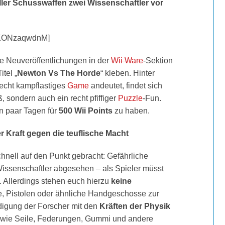
ler Schusswaffen zwei Wissenschaftler vor
hKONzaqwdnM]
ie Neuveröffentlichungen in der
Wii Ware
-Sektion
tel „
Newton Vs The Horde
“ kleben. Hinter
recht kampflastiges
Game
andeutet, findet sich
, sondern auch ein recht pfiffiger
Puzzle
-Fun.
in paar Tagen für
500 Wii Points
zu haben.
 Kraft gegen die teuflische Macht
hnell auf den Punkt gebracht: Gefährliche
issenschaftler abgesehen – als Spieler müsst
. Allerdings stehen euch hierzu
keine
 Pistolen oder ähnliche Handgeschosse zur
idigung der Forscher mit den
Kräften der Physik
 wie Seile, Federungen, Gummi und andere