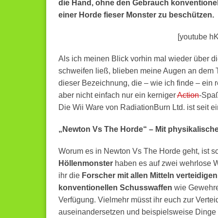
die Hand, ohne den Gebrauch konventionel
einer Horde fieser Monster zu beschützen.
[youtube 
Als ich meinen Blick vorhin mal wieder über d
schweifen ließ, blieben meine Augen an dem Ti
dieser Bezeichnung, die – wie ich finde – ein 
aber nicht einfach nur ein kerniger
Action
-Spaß
Die Wii Ware von RadiationBurn Ltd. ist seit e
„Newton Vs The Horde“ – Mit physikalischer
Worum es in Newton Vs The Horde geht, ist sc
Höllenmonster
haben es auf zwei wehrlose W
ihr die
Forscher mit allen Mitteln verteidigen
konventionellen Schusswaffen
wie Gewehre,
Verfügung. Vielmehr müsst ihr euch zur Verte
auseinandersetzen und beispielsweise Dinge