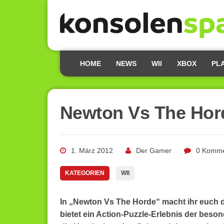
HOME
NEWS
WII
XBOX
PL
Newton Vs The Hor
1. März 2012
Der Gamer
0 Komme
KATEGORIEN
WII
In „Newton Vs The Horde“ macht ihr euch di
bietet ein Action-Puzzle-Erlebnis der beso