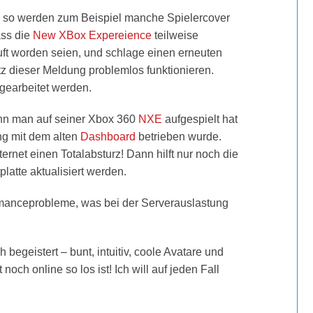
 – so werden zum Beispiel manche Spielercover
ass die
New XBox Expereience
teilweise
uft worden seien, und schlage einen erneuten
tz dieser Meldung problemlos funktionieren.
gearbeitet werden.
nn man auf seiner Xbox 360
NXE
aufgespielt hat
ang mit dem alten
Dashboard
betrieben wurde.
rnet einen Totalabsturz! Dann hilft nur noch
die
platte aktualisiert werden.
rmanceprobleme, was bei der Serverauslastung
 begeistert – bunt, intuitiv, coole Avatare und
och online so los ist! Ich will auf jeden Fall