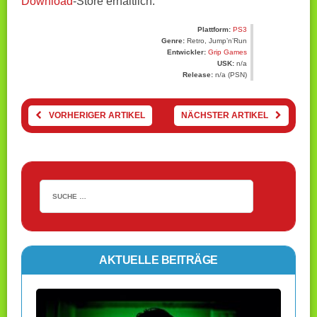
Download
-Store erhältlich.
Plattform:
PS3
Genre:
Retro, Jump’n’Run
Entwickler:
Grip Games
USK:
n/a
Release:
n/a (PSN)
VORHERIGER ARTIKEL
NÄCHSTER ARTIKEL
AKTUELLE BEITRÄGE