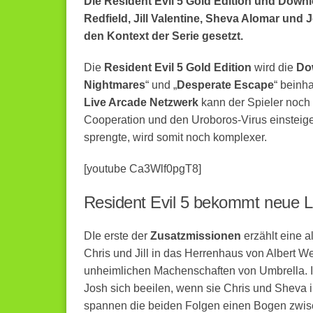
Die Resident Evil 5 Gold Edition und Down
Redfield, Jill Valentine, Sheva Alomar und 
den Kontext der Serie gesetzt.
Die
Resident Evil 5 Gold Edition
wird die
Do
Nightmares
“ und „
Desperate Escape
“ beinh
Live Arcade Netzwerk
kann der Spieler noch t
Cooperation und den Uroboros-Virus einsteig
sprengte, wird somit noch komplexer.
[youtube Ca3Wlf0pgT8]
Resident Evil 5 bekommt neue 
DIe erste der
Zusatzmissionen
erzählt eine a
Chris und Jill in das Herrenhaus von Albert W
unheimlichen Machenschaften von Umbrella. I
Josh sich beeilen, wenn sie Chris und Sheva 
spannen die beiden Folgen einen Bogen zwis