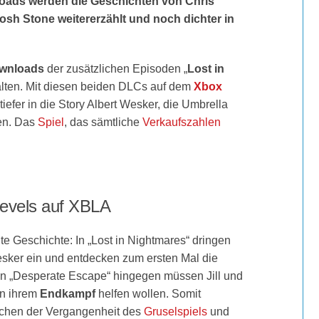
loads werden die Geschichten von Chris
Josh Stone weitererzählt und noch dichter in
wnloads
der zusätzlichen Episoden „
Lost in
alten. Mit diesen beiden DLCs auf dem
Xbox
iefer in die Story Albert Wesker, die Umbrella
en. Das
Spiel
, das sämtliche
Verkaufszahlen
Levels auf XBLA
lte Geschichte: In „Lost in Nightmares“ dringen
esker ein und entdecken zum ersten Mal die
n „Desperate Escape“ hingegen müssen Jill und
in ihrem
Endkampf
helfen wollen. Somit
chen der Vergangenheit des
Gruselspiels
und