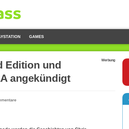
AYSTATION
GAMES
Werbung
d Edition und
A angekündigt
mmentare