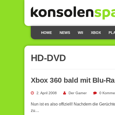
HOME
NEWS
WII
XBOX
PL
HD-DVD
Xbox 360 bald mit Blu-R
2. April 2008
Der Gamer
0 Komme
Nun ist es also offiziell! Nachdem die Gerücht
zu…