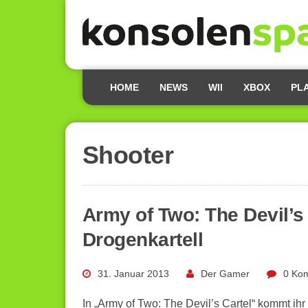
HOME
NEWS
WII
XBOX
PL
Shooter
Army of Two: The Devil’s
Drogenkartell
31. Januar 2013
Der Gamer
0 Ko
In „Army of Two: The Devil’s Cartel“ kommt ihr