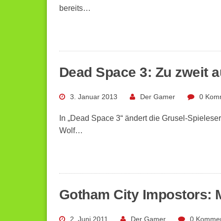
bereits…
Dead Space 3: Zu zweit a
3. Januar 2013
Der Gamer
0 Kom
In „Dead Space 3“ ändert die Grusel-Spieleser
Wolf…
Gotham City Impostors: M
2. Juni 2011
Der Gamer
0 Kommen