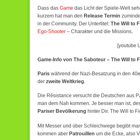
Dass das
Game
das Licht der Spiele-Welt sehe
kurzem hat man den
Release Termin
zuminde
in der Community. Der Untertitel:
The Will to 
Ego-Shooter
– Charakter und die Missions.
[youtube 
Game-Info von The Saboteur – The Will to F
Paris
während der Nazi-Besatzung in den 40er 
der
zweite Weltkrieg
.
Die Résistance versucht die Deutschen aus Pa
man dem Nah kommen. Je besser man ist, des
Pariser Bevölkerung
hinter Dir. The Will to 
Mit Messer und über Schleichwege begibt man
kommen aber
Patrouillen
um die Ecke, also V