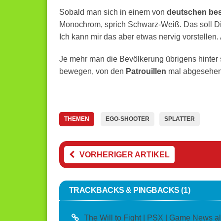
Sobald man sich in einem von
deutschen bes
Monochrom, sprich Schwarz-Weiß. Das soll Dic
Ich kann mir das aber etwas nervig vorstellen.
Je mehr man die Bevölkerung übrigens hinter 
bewegen, von den
Patrouillen
mal abgesehen
THEMEN
EGO-SHOOTER
SPLATTER
VORHERIGER ARTIKEL
TRACKBACKS & PINGBACKS (1)
The Will to Fight | PSX | Game News a