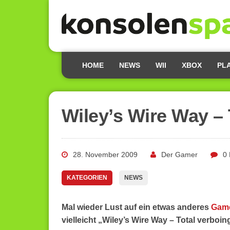
HOME
NEWS
WII
XBOX
PL
Wiley’s Wire Way – 
28. November 2009
Der Gamer
0
KATEGORIEN
NEWS
Mal wieder Lust auf ein etwas anderes
Gam
vielleicht „Wiley’s Wire Way – Total verboing