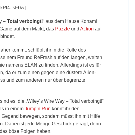
lkPl4-IsF0w]
 – Total verboingt!
“ aus dem Hause Konami
 Game auf dem Markt, das
Puzzle
und
Action
auf
bindet.
aher kommt, schlüpft ihr in die Rolle des
 seinem Freund ReFresh auf den langen, weiten
e namens ELAN zu finden. Allerdings ist es für
en, da er zum einen gegen eine düstere Alien-
ss und zum anderen nur über begrenzte
sind es, die „Wiley’s Wire Way – Total verboingt!“
ls in einem
Jump’n’Run
könnt ihr den
ie Gegend bewegen, sondern müsst ihn mit Hilfe
n. Dabei ist jede Menge Geschick gefragt, denn
e das böse Folgen haben.