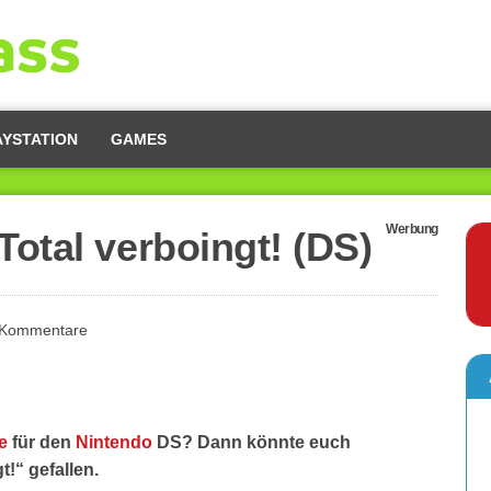
AYSTATION
GAMES
Werbung
Total verboingt! (DS)
 Kommentare
e
für den
Nintendo
DS? Dann könnte euch
t!“ gefallen.