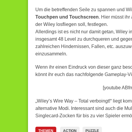
Um die betreffenden Seile zu spannen und Wil
Touchpen und Touchscreen
. Hier müsst ihr
der Wiley losfliegen soll, festlegen.
Allerdings ist es nicht nur damit getan, Wiley 
insgesamt 48 Level zu durchqueren und gegen 
zahlreichen Hindernissen, Fallen, etc. auszu
einzusammeln.
Wenn ihr einen Eindruck von dieser ganz bes
könnt ihr euch das nachfolgende Gameplay-V
[youtube ABf
„Wiley’s Wire Way – Total verboingt!“ liegt kom
alternative Modi. Interessant sind auch die Mu
Singlecard-Zocken für bis zu vier Spieler ermö
THEMEN
ACTION
PUZZLE