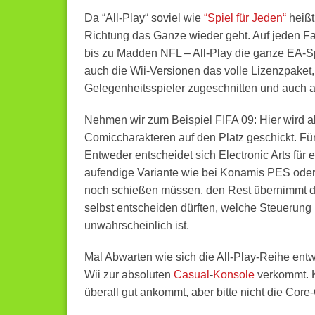
Da “All-Play“ soviel wie
“Spiel für Jeden“
heißt
Richtung das Ganze wieder geht. Auf jeden Fal
bis zu Madden NFL – All-Play die ganze EA-Sp
auch die Wii-Versionen das volle Lizenzpaket, 
Gelegenheitsspieler zugeschnitten und auch a
Nehmen wir zum Beispiel FIFA 09: Hier wird al
Comiccharakteren auf den Platz geschickt. Für
Entweder entscheidet sich Electronic Arts für e
aufendige Variante wie bei Konamis PES oder
noch schießen müssen, den Rest übernimmt die
selbst entscheiden dürften, welche Steuerung 
unwahrscheinlich ist.
Mal Abwarten
wie sich die All-Play-Reihe entw
Wii zur absoluten
Casual
-
Konsole
verkommt. K
überall gut ankommt, aber bitte nicht die Cor