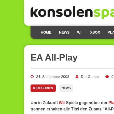
HOME
NEWS
WII
XBOX
PL
EA All-Play
24. September 2008
Der Gamer
0
KATEGORIEN
NEWS
Um in Zukunft
Wii
-Spiele gegenüber der
Pl
trennen erhalten alle Titel den Zusatz “All-P