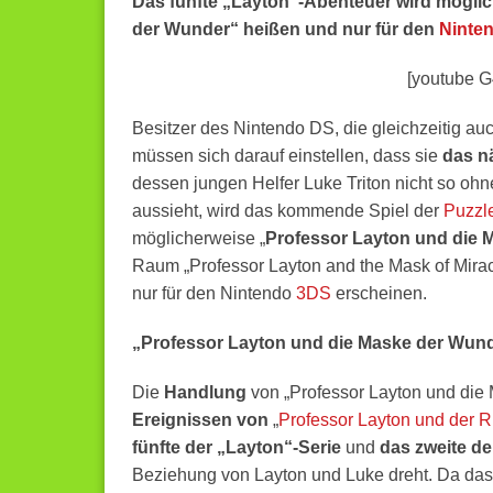
Das fünfte „Layton“-Abenteuer wird mögli
der Wunder“ heißen und nur für den
Ninte
[youtube 
Besitzer des Nintendo DS, die gleichzeitig auc
müssen sich darauf einstellen, dass sie
das n
dessen jungen Helfer Luke Triton nicht so oh
aussieht, wird das kommende Spiel der
Puzzl
möglicherweise „
Professor Layton und die 
Raum „Professor Layton and the Mask of Mira
nur für den Nintendo
3DS
erscheinen.
„Professor Layton und die Maske der Wunde
Die
Handlung
von „Professor Layton und die
Ereignissen von
„
Professor Layton und der 
fünfte der „Layton“-Serie
und
das zweite de
Beziehung von Layton und Luke dreht. Da da