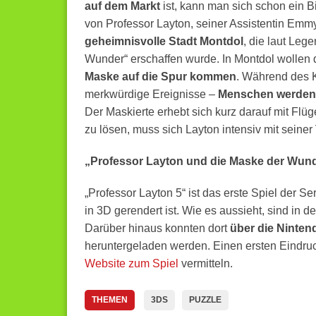
auf dem Markt
ist, kann man sich schon ein B
von Professor Layton, seiner Assistentin Emm
geheimnisvolle Stadt Montdol
, die laut Leg
Wunder“ erschaffen wurde. In Montdol wollen 
Maske auf die Spur kommen
. Während des K
merkwürdige Ereignisse –
Menschen werden 
Der Maskierte erhebt sich kurz darauf mit Flüg
zu lösen, muss sich Layton intensiv mit seine
„Professor Layton und die Maske der Wund
„Professor Layton 5“ ist das erste Spiel der S
in 3D gerendert ist. Wie es aussieht, sind in 
Darüber hinaus konnten dort
über die Ninten
heruntergeladen werden. Einen ersten Eindruc
Website zum Spiel
vermitteln.
THEMEN
3DS
PUZZLE