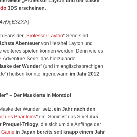
cherweise „Professor Layton und die Maske
ndo
3DS erscheinen.
G4vj9gE3ZXA]
h Fans der „
Professor Layton
“-Serie sind,
ächste Abenteuer
von Hershel Layton und
ne weiteres spielen können werden. Denn wie es
e
-Adventure-Serie, das hierzulande
Maske der Wunder
“ (und im englischsprachigen
cle“) heißen könnte, irgendwann
im Jahr 2012
r“ – Der Maskierte in Montdol
 Maske der Wunder“ setzt
ein Jahr nach den
Ruf des Phantoms
“ ein. Somit ist das Spiel
das
r Prequel-Trilogy
, die sich um die Anfänge der
s
Game
in Japan bereits seit knapp einem Jahr