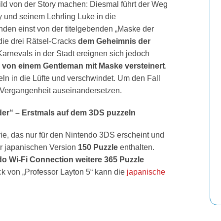
ild von der Story machen: Diesmal führt der Weg
y und seinem Lehrling Luke in die
enden einst von der titelgebenden „Maske der
die drei Rätsel-Cracks
dem Geheimnis der
arnevals in der Stadt ereignen sich jedoch
von einem Gentleman mit Maske versteinert
.
eln in die Lüfte und verschwindet. Um den Fall
r Vergangenheit auseinandersetzen.
er“ – Erstmals auf dem 3DS puzzeln
erie, das nur für den Nintendo 3DS erscheint und
der japanischen Version
150 Puzzle
enthalten.
do Wi-Fi Connection weitere 365 Puzzle
k von „Professor Layton 5“ kann die
japanische