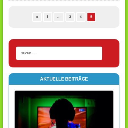
«
1
…
3
4
5
AKTUELLE BEITRÄGE