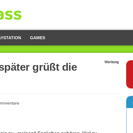
AYSTATION
GAMES
Werbung
päter grüßt die
ommentare