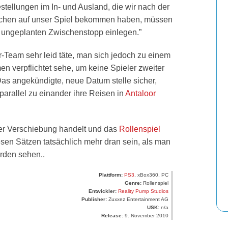
tellungen im In- und Ausland, die wir nach der
Wochen auf unser Spiel bekommen haben, müssen
en ungeplanten Zwischenstopp einlegen.”
-Team sehr leid täte, man sich jedoch zu einem
men verpflichtet sehe, um keine Spieler zweiter
 Das angekündigte, neue Datum stelle sicher,
 parallel zu einander ihre Reisen in
Antaloor
der Verschiebung handelt und das
Rollenspiel
esen Sätzen tatsächlich mehr dran sein, als man
rden sehen..
Plattform:
PS3
, xBox360, PC
Genre:
Rollenspiel
Entwickler:
Reality Pump Studios
Publisher:
Zuxxez Entertainment AG
USK:
n/a
Release:
9. November 2010