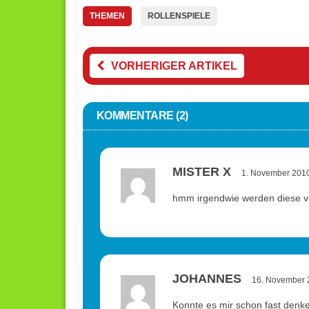
THEMEN
ROLLENSPIELE
VORHERIGER ARTIKEL
KOMMENTARE (2)
MISTER X
1. November 201
hmm irgendwie werden diese v
JOHANNES
16. November 
Konnte es mir schon fast denke