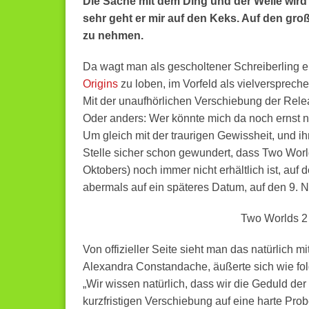
Die Sache mit dem Ding und der Weile wird
sehr geht er mir auf den Keks. Auf den gr
zu nehmen.
Da wagt man als gescholtener Schreiberling e
Origins
zu loben, im Vorfeld als vielversprech
Mit der unaufhörlichen Verschiebung der Rel
Oder anders: Wer könnte mich da noch ernst
Um gleich mit der traurigen Gewissheit, und ihr
Stelle sicher schon gewundert, dass Two Wor
Oktobers) noch immer nicht erhältlich ist, auf
abermals auf ein späteres Datum, auf den 9.
Two Worlds 2
Von offizieller Seite sieht man das natürlich
Alexandra Constandache, äußerte sich wie fo
„Wir wissen natürlich, dass wir die Geduld der
kurzfristigen Verschiebung auf eine harte Prob