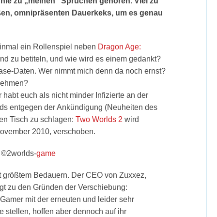
 nie zu „meinen“ Sprüchen gehören. Viel zu
oßen, omnipräsenten Dauerkeks, um es genau
inmal ein Rollenspiel neben
Dragon Age:
end zu betiteln, und wie wird es einem gedankt?
ease-Daten. Wer nimmt mich denn da noch ernst?
 nehmen?
 habt euch als nicht minder Infizierte an der
lds entgegen der Ankündigung (Neuheiten des
 den Tisch zu schlagen:
Two Worlds 2
wird
 November 2010, verschoben.
 ©2worlds-
game
 mit größtem Bedauern. Der CEO von Zuxxez,
lgt zu den Gründen der Verschiebung:
 Gamer mit der erneuten und leider sehr
e stellen, hoffen aber dennoch auf ihr